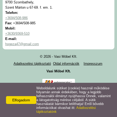
Szekrények
9700 Szombathely,
Szent Márton u 67-69. f. em. 1.
Telefon:
+3694/508-986
Fax:
+3694/508-985
Mobil:
+3630/9369-510
E-mail:
hogeza47@gmail.com
© 2026 - Vasi Möbel Kft.
Adatkezelési tájékoztató
Oldal információk
Impresszum
Vasi Möbel Kft.
Weboldalunk sütiket (cookie) használ működése
folyamán annak érdekében, hogy a legjobb
felhasználói élményt nyújthassa Önnek, valamint
Elfogadom
a látogatottság mérése céljából. A sütik
használatát bármikor letilthatja! Erről bővebb
információkat olvashat itt:
Adatkezelési
tájékoztatónk