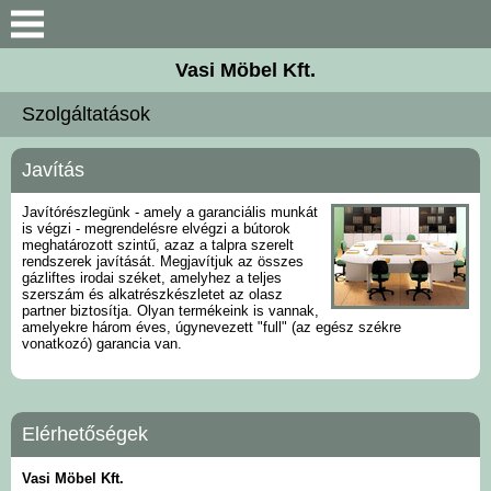
Bemutatkozás
Vasi Möbel Kft.
Elérhetőségek
Szolgáltatások
Szolgáltatások
Javítás
Kereskedelem
Javítórészlegünk - amely a garanciális munkát
is végzi - megrendelésre elvégzi a bútorok
meghatározott szintű, azaz a talpra szerelt
Galéria
rendszerek javítását. Megjavítjuk az összes
gázliftes irodai széket, amelyhez a teljes
szerszám és alkatrészkészletet az olasz
partner biztosítja. Olyan termékeink is vannak,
Vezetői bútorok
amelyekre három éves, úgynevezett "full" (az egész székre
vonatkozó) garancia van.
Dolgozói bútorok
Elérhetőségek
Recepciós bútorok
Vasi Möbel Kft.